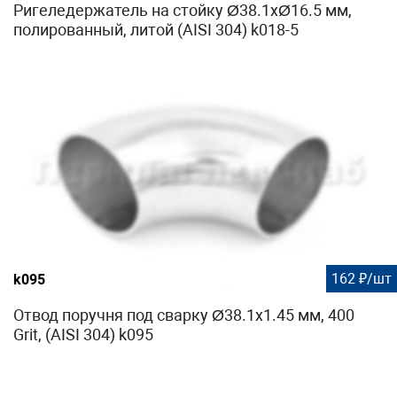
Ригеледержатель на стойку Ø38.1хØ16.5 мм,
полированный, литой (AISI 304) k018-5
162 ₽/шт
k095
Отвод поручня под сварку Ø38.1х1.45 мм, 400
Grit, (AISI 304) k095