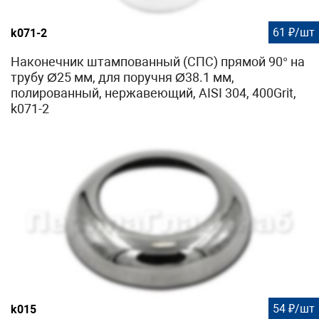
61 ₽/шт
k071-2
Наконечник штампованный (СПС) прямой 90° на
трубу Ø25 мм, для поручня Ø38.1 мм,
полированный, нержавеющий, AISI 304, 400Grit,
k071-2
54 ₽/шт
k015