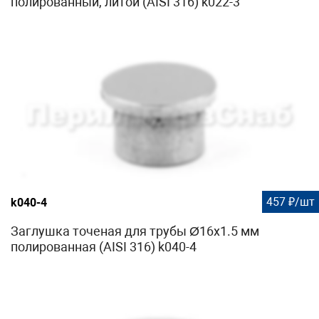
полированный, литой (AISI 316) k022-3
457 ₽/шт
k040-4
Заглушка точеная для трубы Ø16х1.5 мм
полированная (AISI 316) k040-4