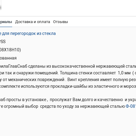
ериалы
Доставка и оплата
Отзывы
для перегородок из стекла
PSS
(08Х18Н10)
ованная
рилаГлавСнаб сделаны из высококачественной нержавеющей стали м
три так и снаружи помещений. Толщина стенки составляет 1,0 мм ( 
у от механических повреждений . Винт крепления имеет полную ре
В комплекте используются прокладки-шайбы из эластичного и моро
аб просты в установке , прослужат Вам долго и качественно и ук
те огромный выбор средств по уходу за нержавеющей сталью
Ф-08