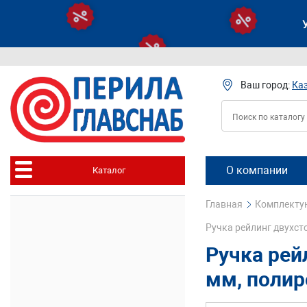
Ваш город:
Ка
О компании
Каталог
Главная
Комплектую
Ручка рейлинг двухст
Ручка рей
мм, полир