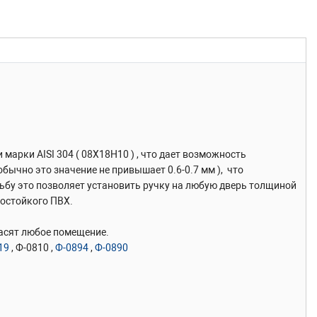
арки AISI 304 ( 08Х18H10 ) , что дает возможность
обычно это значение не привышает 0.6-0.7 мм ), что
зьбу это позволяет установить ручку на любую дверь толщиной
зостойкого ПВХ.
расят любое помещение.
19
, Ф-0810 ,
Ф-0894
,
Ф-0890