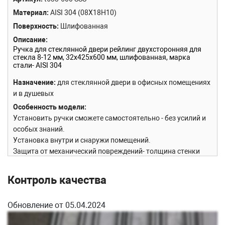
Материал
AISI 304 (08Х18Н10)
Поверхность
Шлифованная
Описание
Ручка для стеклянной двери рейлинг двухсторонняя для
стекла 8-12 мм, 32х425х600 мм, шлифованная, марка
стали- AISI 304
Назначение
для стеклянной двери в офисных помещениях
и в душевых
Особенность модели
Установить ручки сможете самостоятельно - без усилий и
особых знаний.
Установка внутри и снаружи помещений.
Защита от механический повреждений- толщина стенки
1мм (у конкурентов 0.6-07. мм).
Установка на любую дверь толщиной от 8 до 12 мм- винт
Контроль качества
крепления имеет полную резьбу.
В комплекте используются прокладки-шайбы из
Обновление от 05.04.2024
эластичного и морозостойкого ПВХ.
Сборка и установка
у основания ручки откручиваем с