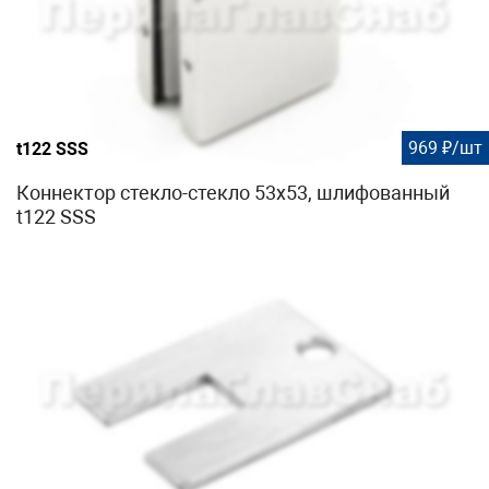
969 ₽/шт
t122 SSS
Коннектор стекло-стекло 53х53, шлифованный
t122 SSS