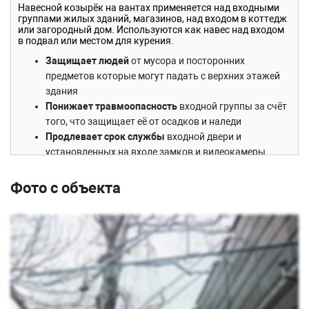
Навесной козырёк на вантах применяется над входными
группами жилых зданий, магазинов, над входом в коттедж
или загородный дом. Используются как навес над входом
в подвал или местом для курения.
Защищает людей
от мусора и посторонних
предметов которые могут падать с верхних этажей
здания
Понижает травмоопасность
входной группы за счёт
того, что защищает её от осадков и наледи
Продлевает срок службы
входной двери и
установленных на входе замков и видеокамеры
Повышает комфорт
людей выходящих на улицу
покурить
Фото с объекта
Особенность модели
На сегодняшний день только наша компания может
предложить готовый стеклянный козырёк на вантах. И мы
уверены что он:
Идеально вписывается в любой дизайн.
Подчёркивает стремительность и лёгкость хай-
тэковских конструкций, добавляет необходимую