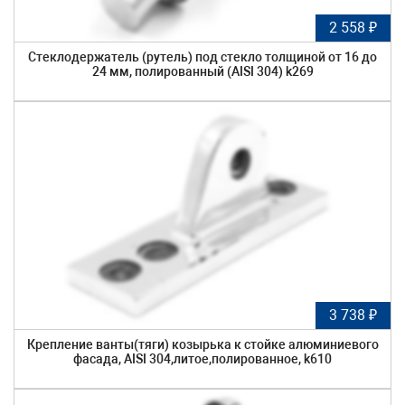
2 558 ₽
Стеклодержатель (рутель) под стекло толщиной от 16 до
24 мм, полированный (AISI 304) k269
3 738 ₽
Крепление ванты(тяги) козырька к стойке алюминиевого
фасада, AISI 304,литое,полированное, k610