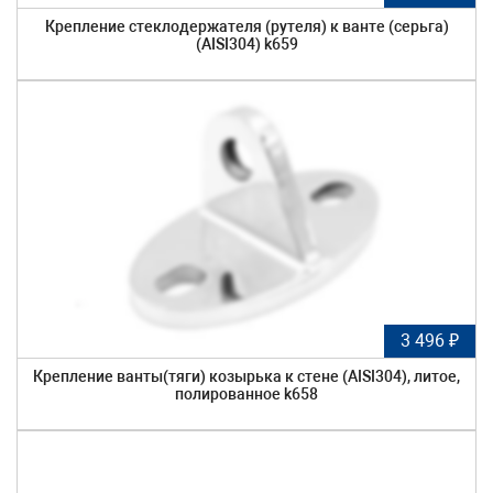
Крепление стеклодержателя (рутеля) к ванте (серьга)
(AISI304) k659
3 496 ₽
Крепление ванты(тяги) козырька к стене (AISI304), литое,
полированное k658