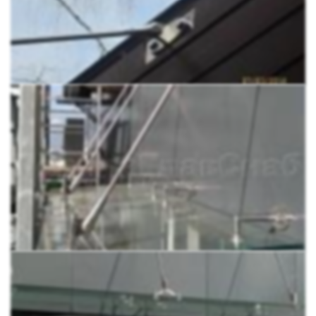
высоты 9,5 метров). Но даже в случае раскола,
козырёк не нанесёт вреда. Осколки останутся на
полимерной ленте проложенной внутри стекла.
Вечный.
Стекло с течением времени, в отличие от
металла или поликарбоната, не мутнеет, не
подвергается коррозии, не деформируется при
перепаде температур. Конструкция прослужит
значительно дольше.
Не требует ухода.
Стеклянный козырёк не придётся
перекрашивать раз в три года, как металлический.
Его не прожгёшь моющим средством, как
поликарбонат. Лишь иногда протирайте его и он
всегда будет как новенький.
Подходит для любых климатических зон.
Стекло
одинаково устойчиво к влаге, заморозкам, жаре и
сильному ветру.
Сборка и установка
Установка навесного козырька на вантах предельно
проста и может быть выполнена собственными усилиями
без привлечения сторонних специалистов: