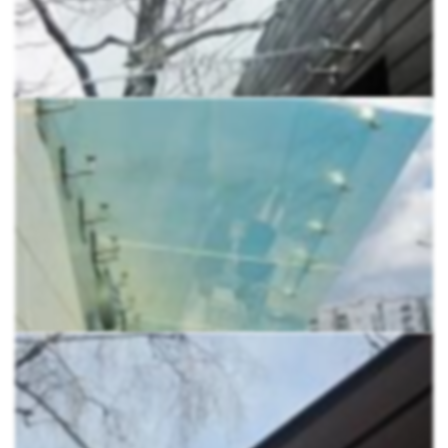
лёгкость входной группе блочных или кирпичных
зданий.
Не затеняет вход, но защищают от ультрафиолета.
Стеклянный козырёк позволяет солнечным лучам
освещать входную группу здания, но не пропускает
вредные ультрафиолетовые лучи.
Идеально прозрачен.
Вантовая система
практически не заметна на стекле, и визуально не
утяжеляет конструкцию.
Лёгкий.
Небольшой вес козырька позволяет
надёжно закрепить его на стене, выполненной из
любого материала. Кроме того, лёгкая конструкция в
58 килограмм, гораздо безопаснее тяжёлого
кованого элемента постоянно висящего у вас над
головой.
Полностью безопасен.
В наших козырьках каждая
деталь рассчитана на 150 кг весовой нагрузки и 350
ветровой. Калёное многослойное стекло
выдерживает удары в 382 дж (Это как падение
четырёхкилограммового металлического шара с