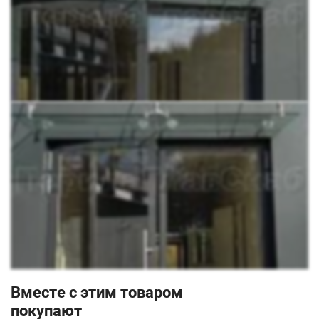
Крепим настенные держатели
Закрепляем рутель на стекло
Затем надеваем наконечник на вант и крепим их на
настенные держатели
Крепим стекло на держатель к стене и фиксируем на
вантах
В комплект входит:
1.
k658
- 3 шт
2.
k659
- 3 шт
3.
k660
- 3 шт
4.
k661-L
- 3 шт
5.
k661-R
- 3 шт
6.
k269-6
- 6 шт
7.
k668-16-1450
- 3 шт
Вместе с этим товаром
покупают