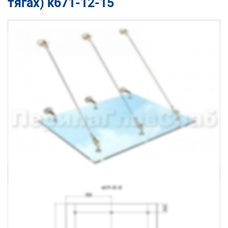
тягах) k671-12-15