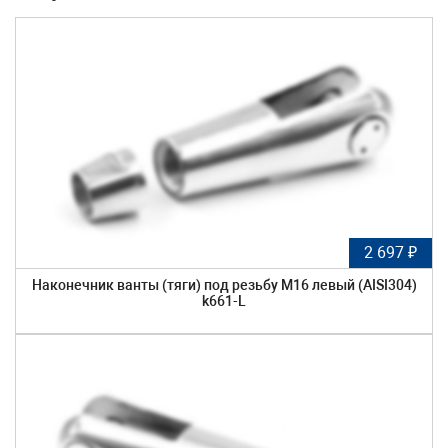
2 697 ₽
Наконечник ванты (тяги) под резьбу М16 левый (AISI304)
k661-L