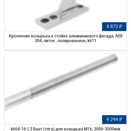
4 872 ₽
Крепление козырька к стойке алюминиевого фасада, AISI
304, литое , полированное, k611
9 294 ₽
k668-16-L3 Вант (тяга) для козырька М16, 2000-3000мм