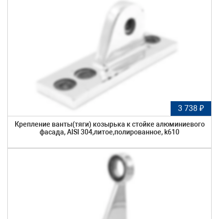
3 738 ₽
Крепление ванты(тяги) козырька к стойке алюминиевого
фасада, AISI 304,литое,полированное, k610