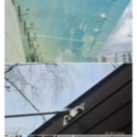
козырёк не нанесёт вреда. Осколки останутся на
полимерной ленте проложенной внутри стекла.
Вечный.
Стекло с течением времени, в отличие от
металла или поликарбоната, не мутнеет, не
подвергается коррозии, не деформируется при
перепаде температур. Конструкция прослужит
значительно дольше.
Не требует ухода.
Стеклянный козырёк не придётся
перекрашивать раз в три года, как металлический.
Его не прожгёшь моющим средством, как
поликарбонат. Лишь иногда протирайте его и он
всегда будет как новенький.
Подходит для любых климатических зон.
Стекло
одинаково устойчиво к влаге, заморозкам, жаре и
сильному ветру.
Сборка и установка
Установка навесного козырька на вантах предельно
проста и может быть выполнена собственными усилиями
без привлечения сторонних специалистов: