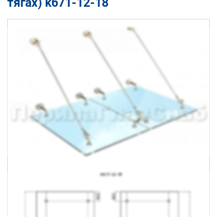
тягах) k671-12-18