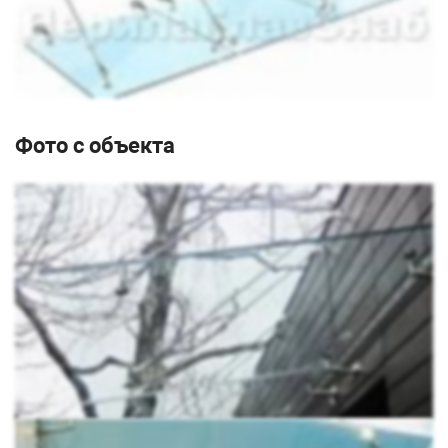
лёгкость входной группе блочных или кирпичных
зданий.
Не затеняет вход, но защищают от ультрафиолета.
Стеклянный козырёк позволяет солнечным лучам
освещать входную группу здания, но не пропускает
вредные ультрафиолетовые лучи.
Идеально прозрачен.
Вантовая система
Фото с объекта
практически не заметна на стекле, и визуально не
утяжеляет конструкцию.
Лёгкий.
Небольшой вес козырька позволяет
надёжно закрепить его на стене, выполненной из
любого материала. Кроме того, лёгкая конструкция в
58 килограмм, гораздо безопаснее тяжёлого
кованого элемента постоянно висящего у вас над
головой.
Полностью безопасен.
В наших козырьках каждая
деталь рассчитана на 150 кг весовой нагрузки и 350
ветровой. Калёное многослойное стекло
выдерживает удары в 382 дж (Это как падение
четырёхкилограммового металлического шара с
высоты 9,5 метров). Но даже в случае раскола,