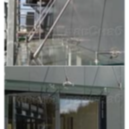
Крепим настенные держатели
Закрепляем рутель на стекло
Затем надеваем наконечник на вант и крепим их на
настенные держатели
Крепим стекло на держатель к стене и фиксируем на
вантах
В комплект входит:
1.
k658
- 3 шт
2.
k659
- 3 шт
3.
k660
- 4 шт
4.
k661-L
- 3 шт
5.
k661-R
- 3 шт
6.
k269-6
- 8 шт
7.
k668-16-1450
- 3 шт
8.
k288-I-2
- 1 шт
9.
k652
- 1 шт