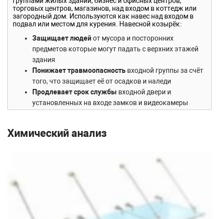
группами жилых зданий, бизнес и офисных центров,
торговых центров, магазинов, над входом в коттедж или
загородный дом. Используются как навес над входом в
подвал или местом для курения. Навесной козырёк:
Защищает людей
от мусора и посторонних
предметов которые могут падать с верхних этажей
здания
Понижает травмоопасность
входной группы за счёт
того, что защищает её от осадков и наледи
Продлевает срок службы
входной двери и
установленных на входе замков и видеокамеры
Повышает комфорт
людей выходящих на улицу
покурить
Химический анализ
Особенность модели
На сегодняшний день только наша компания может
предложить готовый стеклянный козырёк на вантах. И мы
уверены что он:
Идеально вписывается в любой дизайн.
Подчёркивает стремительность и лёгкость хай-
тэковских конструкций, добавляет необходимую