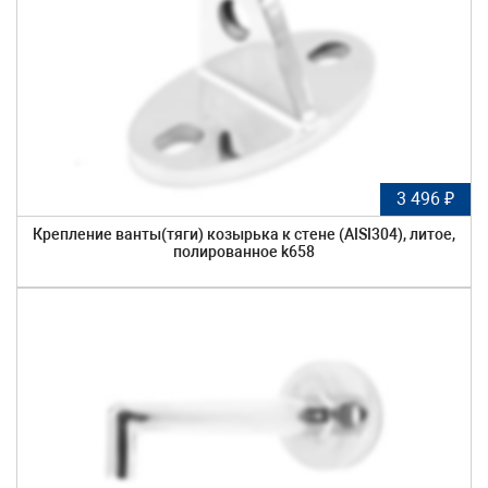
3 496 ₽
Крепление ванты(тяги) козырька к стене (AISI304), литое,
полированное k658