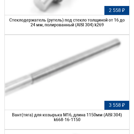
2 558 ₽
Стеклодержатель (рутель) под стекло толщиной от 16 до
24 мм, полированный (AISI 304) k269
3 558 ₽
Вант(тяга) для козырька М16, длина 1150мм (AISI 304)
k668-16-1150