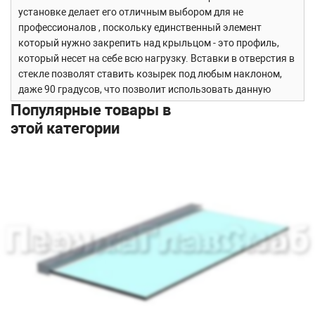
установке делает его отличным выбором для не
профессионалов , поскольку единственный элемент
который нужно закрепить над крыльцом - это профиль,
который несет на себе всю нагрузку. Вставки в отверстия в
стекле позволят ставить козырек под любым наклоном,
даже 90 градусов, что позволит использовать данную
конструкцию в качестве защитного экрана или элемента
Популярные товары в
декора.
этой категории
Отверстия в стекле делаются диаметром по 20мм,
достаточно 2 отверстий и вставок в них на каждые 2
метра.
Назначение
Козырек на профиле предназначен для
установки над входами.
Стандартные размеры профиля:
1. 1200мм , в комплекте с 3 вставками и 1м
термоусадочной трубки
Стекло в комплект поставки не входит
Сборка и установка
1. Профиль монтируется в стену на нужной высоте.
2. Происходит монтаж стекла с использованием