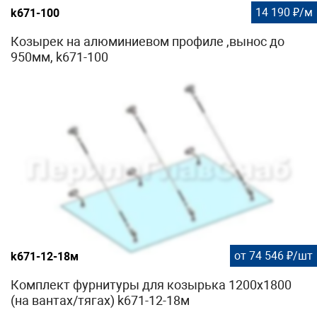
14 190 ₽/м
k671-100
распорных клиньев и вставок в отверстия в стекле
3. Монтируются нащельники и уплотнители для того,
Козырек на алюминиевом профиле ,вынос до
чтобы исключить попадание влаги во внутрь профиля.
950мм, k671-100
от 74 546 ₽/шт
k671-12-18м
Комплект фурнитуры для козырька 1200х1800
(на вантах/тягах) k671-12-18м