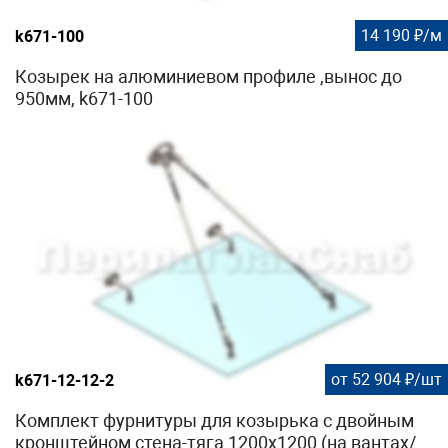
14 190 ₽/м
k671-100
Козырек на алюминиевом профиле ,вынос до
950мм, k671-100
от 52 904 ₽/шт
k671-12-12-2
Комплект фурнитуры для козырька с двойным
кронштейном стена-тяга 1200х1200 (на вантах/