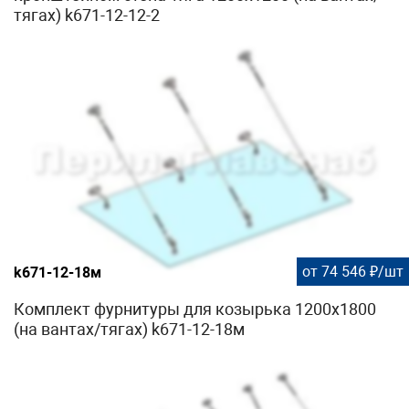
тягах) k671-12-12-2
от 74 546 ₽/шт
k671-12-18м
Комплект фурнитуры для козырька 1200х1800
(на вантах/тягах) k671-12-18м