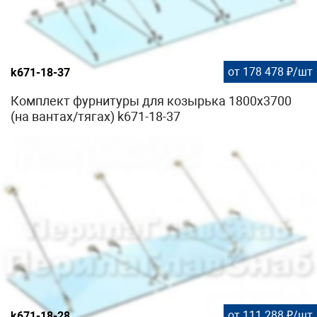
от 178 478 ₽/шт
k671-18-37
Комплект фурнитуры для козырька 1800х3700
(на вантах/тягах) k671-18-37
от 111 288 ₽/шт
k671-18-28