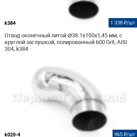
1 338 ₽/шт
k384
Отвод оконечный литой Ø38.1х100х1,45 мм, с
круглой заглушкой, полированный 600 Grit, AISI
304, k384
965 ₽/шт
k020-4