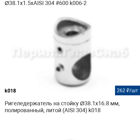
Ø38.1х1.5хAISI 304 #600 k006-2
262 ₽/шт
k018
Ригеледержатель на стойку Ø38.1х16.8 мм,
полированный, литой (AISI 304) k018