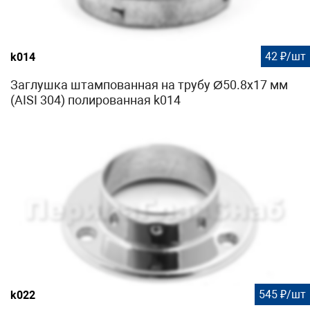
42 ₽/шт
k014
Заглушка штампованная на трубу Ø50.8х17 мм
(AISI 304) полированная k014
545 ₽/шт
k022