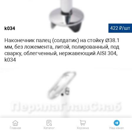
422 ₽/шт
k034
Наконечник палец (солдатик) на стойку Ø38.1
мм, без ложемента, литой, полированный, под
сварку, облегченный, нержавеющий AISI 304,
k034
Главная
Каталог
Корзина
Наш канал