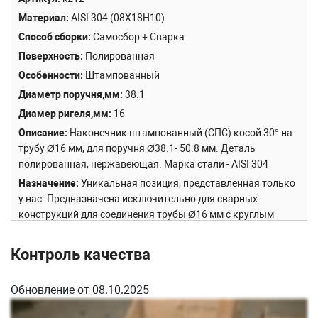
Материал
AISI 304 (08Х18Н10)
Способ сборки
Самосбор + Сварка
Поверхность
Полированная
Особенности
Штампованный
Диаметр поручня,мм
38.1
Диамер ригеля,мм
16
Описание
Наконечник штампованный (СПС) косой 30° на
трубу Ø16 мм, для поручня Ø38.1- 50.8 мм. Деталь
полированная, нержавеющая. Марка стали - AISI 304
Назначение
Уникальная позиция, представленная только
у нас. Предназначена исключительно для сварных
конструкций для соединения трубы Ø16 мм с круглым
поручнем или плоскостью. Часто используется при
монтаже ограждений для школ и детских садов.
Контроль качества
Обновление от 08.10.2025