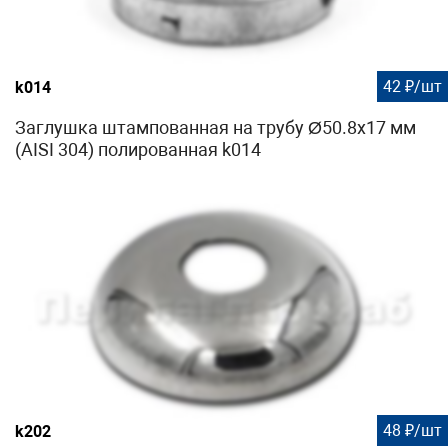
42 ₽/шт
k014
Заглушка штампованная на трубу Ø50.8х17 мм
(AISI 304) полированная k014
48 ₽/шт
k202