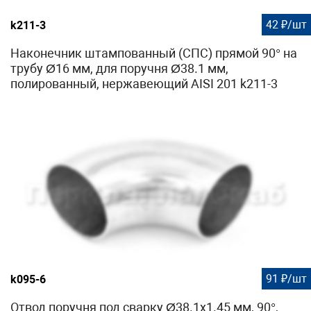
42 ₽/шт
k211-3
Наконечник штампованный (СПС) прямой 90° на
трубу Ø16 мм, для поручня Ø38.1 мм,
полированный, нержавеющий AISI 201 k211-3
91 ₽/шт
k095-6
Отвод поручня под сварку Ø38.1х1.45 мм, 90°,