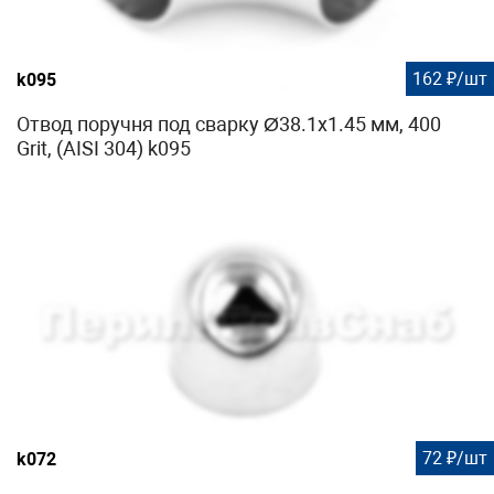
162 ₽/шт
k095
Отвод поручня под сварку Ø38.1х1.45 мм, 400
Grit, (AISI 304) k095
72 ₽/шт
k072