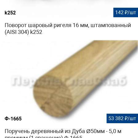
142 ₽/шт
k252
Поворот шаровый ригеля 16 мм, штампованный
(AISI 304) k252
53 382 ₽/шт
Ф-1665
Поручень деревянный из Дуба Ø50мм - 5,0 м
премиум (1 сращение) Ф-1665