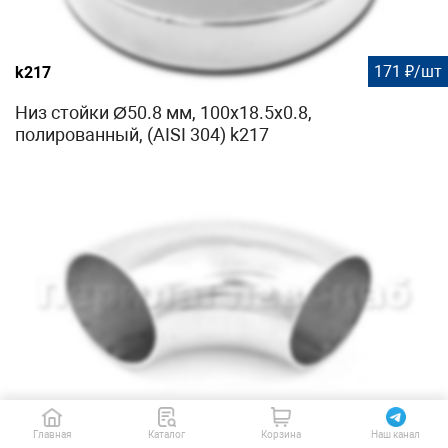
171 ₽/шт
k217
Низ стойки Ø50.8 мм, 100х18.5х0.8,
полированный, (AISI 304) k217
162 ₽/шт
k095
Главная
Каталог
Корзина
Наш канал