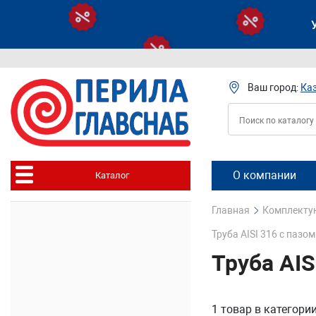
Ваш город:
Ка
О компании
Каталог
Главная
Комплектую
Труба AISI 316 с пазом
Труба AIS
1 товар
в категори