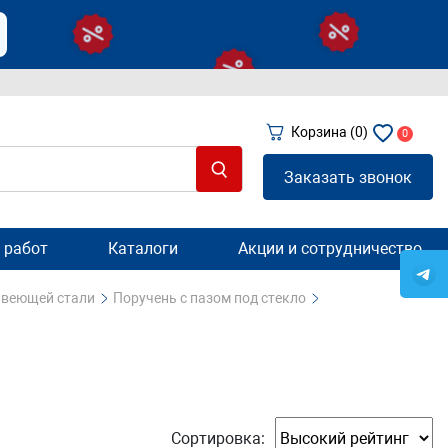
Корзина
(0)
0
Заказать звонок
 работ
Каталоги
Акции и сотрудничество
авеющей стали
Поручень с пазом под стекло
Сортировка: