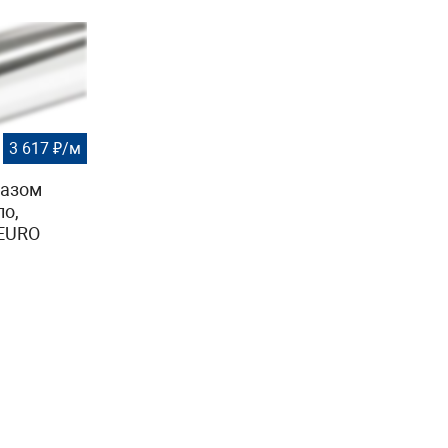
3 617 ₽/м
пазом
ло,
 EURO