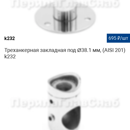
695 ₽/шт
k232
Треханкерная закладная под Ø38.1 мм, (AISI 201)
k232