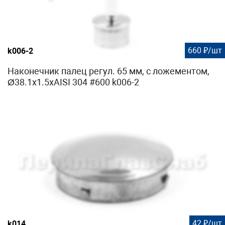
660 ₽/шт
k006-2
Наконечник палец регул. 65 мм, с ложементом,
Ø38.1х1.5хAISI 304 #600 k006-2
42 ₽/шт
k014