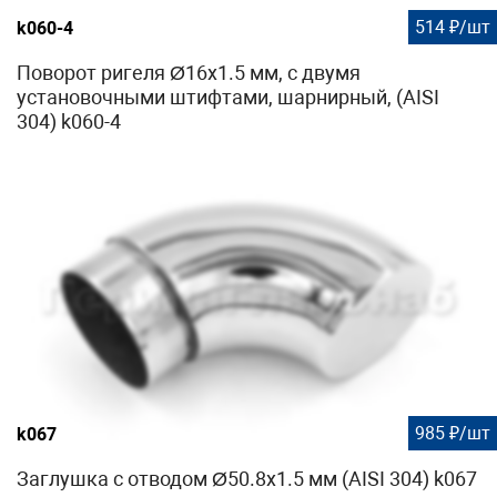
514 ₽/шт
k060-4
Поворот ригеля Ø16х1.5 мм, с двумя
установочными штифтами, шарнирный, (AISI
304) k060-4
985 ₽/шт
k067
Заглушка с отводом Ø50.8х1.5 мм (AISI 304) k067