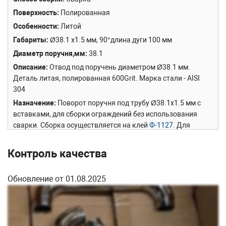
Поверхность
Полированная
Особенности
Литой
Габариты
Ø38.1 х1.5 мм, 90°длина дуги 100 мм
Диаметр поручня,мм
38.1
Описание
Отвод под поручень диаметром Ø38.1 мм.
Деталь литая, полированная 600Grit. Марка стали - AISI
304
Назначение
Поворот поручня под трубу Ø38.1х1.5 мм с
вставками, для сборки ограждений без использования
сварки. Сборка осуществляется на клей
Ф-1127
. Для
использования профессиональными монтажниками
применяется сварной вариант этого поворота -
k095
,
k095-
Контроль качества
2
.
Обновление от 01.08.2025