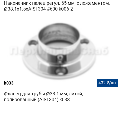
Наконечник палец регул. 65 мм, с ложементом,
Ø38.1х1.5хAISI 304 #600 k006-2
432 ₽/шт
k033
Фланец для трубы Ø38.1 мм, литой,
полированный (AISI 304) k033