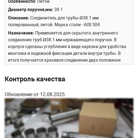
Особенности
Литой
Диаметр поручня,мм
38.1
Описание
Соединитель для трубы Ø38.1 мм
полированный, литой. Марка стали - AISI 304
Назначение
Применяется для скрытого, внутреннего
соединения труб Ø38.1 мм нержавеющего поручня. В
корпусе сделаны углубления в виде нарезки для удобства
монтажа и надежной фиксации детали внутри трубы. В
итоге получается красивое соединение двух половинок
поручня через небольшую проставку в виде кольца
шириной 5 мм.
Контроль качества
Особенность модели
Деталь спроектирована для
облегчения монтажа самосборных ограждений.
Обновление от 12.08.2025