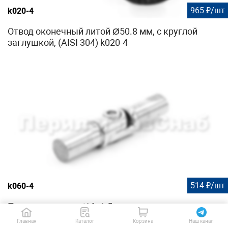
965 ₽/шт
k020-4
Отвод оконечный литой Ø50.8 мм, с круглой
заглушкой, (AISI 304) k020-4
514 ₽/шт
k060-4
Поворот ригеля Ø16х1.5 мм, с двумя
установочными штифтами, шарнирный, (AISI
Главная
Каталог
Корзина
Наш канал