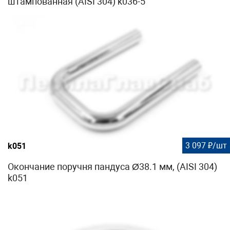
штампованная (AISI 304) k036-5
3 097 ₽/шт
k051
Окончание поручня пандуса Ø38.1 мм, (AISI 304)
k051