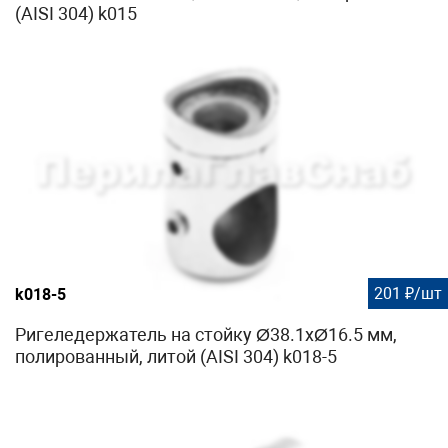
(AISI 304) k015
201 ₽/шт
k018-5
Ригеледержатель на стойку Ø38.1хØ16.5 мм,
полированный, литой (AISI 304) k018-5