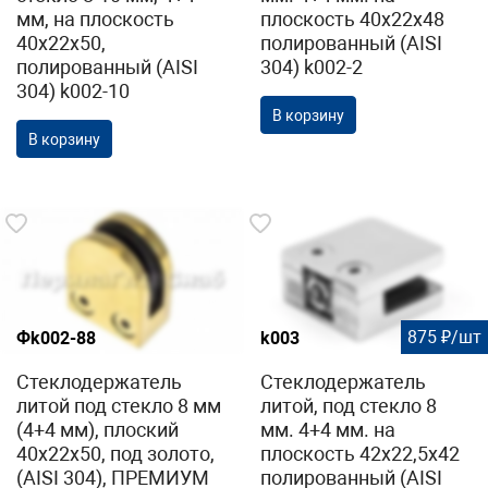
мм, на плоскость
плоскость 40х22х48
40х22х50,
полированный (AISI
полированный (AISI
304) k002-2
304) k002-10
В корзину
В корзину
875 ₽/шт
Фk002-88
k003
Стеклодержатель
Стеклодержатель
литой под стекло 8 мм
литой, под стекло 8
(4+4 мм), плоский
мм. 4+4 мм. на
40х22х50, под золото,
плоскость 42х22,5х42
(AISI 304), ПРЕМИУМ
полированный (AISI