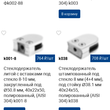
Фk002-88
304) k003
В корзину
764 ₽/шт
708 ₽/шт
k001-8
k038
Стеклодержатель
Стеклодержатель
литой с вставками под
штампованный под
стекло 8-10 мм,
стекло 8 мм (4+4 мм),
закругленный под
под стойку Ø38.1 мм
Ø50.8 мм, 40х22х50,
40х24х55,
полированный, (AISI
полированный (AISI
304) k001-8
304) k038