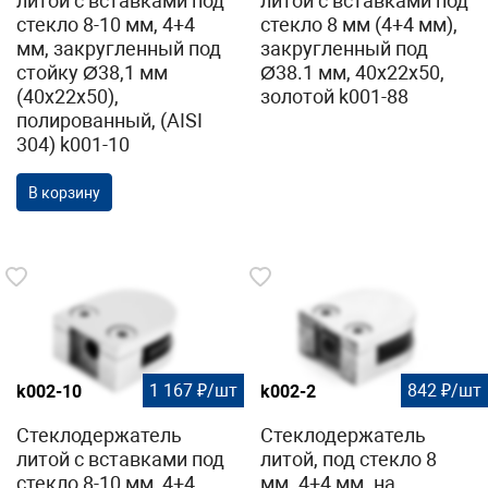
литой с вставками под
литой с вставками под
стекло 8-10 мм, 4+4
стекло 8 мм (4+4 мм),
мм, закругленный под
закругленный под
стойку Ø38,1 мм
Ø38.1 мм, 40х22х50,
(40х22х50),
золотой k001-88
полированный, (AISI
304) k001-10
В корзину
1 167 ₽/шт
842 ₽/шт
k002-10
k002-2
Стеклодержатель
Стеклодержатель
литой с вставками под
литой, под стекло 8
стекло 8-10 мм, 4+4
мм. 4+4 мм. на