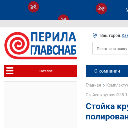
Ваш город:
Ка
О компании
Каталог
Главная
Комплектую
Стойка круглая Ø38.1
Стойка кр
полирован