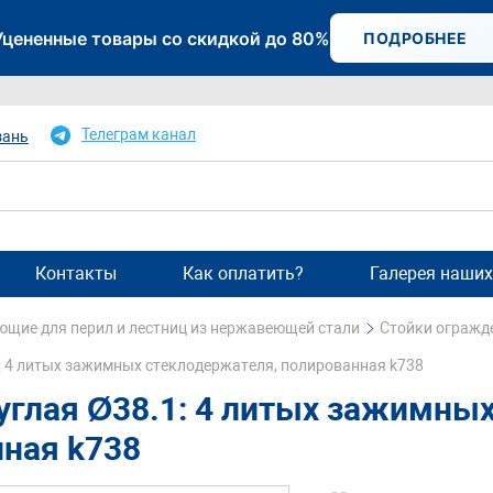
Уцененные товары со скидкой до 80%
ПОДРОБНЕЕ
Телеграм канал
зань
Контакты
Как оплатить?
Галерея наших
щие для перил и лестниц из нержавеющей стали
Стойки огражд
: 4 литых зажимных стеклодержателя, полированная k738
углая Ø38.1: 4 литых зажимны
ная k738