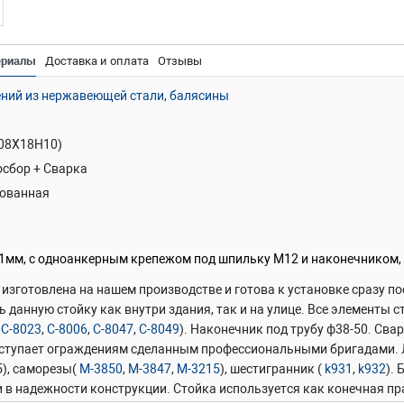
ериалы
Доставка и оплата
Отзывы
ний из нержавеющей стали, балясины
(08Х18Н10)
сбор + Сварка
ованная
,1мм, с одноанкерным крепежом под шпильку М12 и наконечником, в
 изготовлена на нашем производстве и готова к установке сразу п
 данную стойку как внутри здания, так и на улице. Все элементы
,
С-8023
,
С-8006
,
С-8047
,
С-8049
). Наконечник под трубу ф38-50. Св
уступает ограждениям сделанным профессиональными бригадами. Л
5), саморезы(
М-3850
,
М-3847
,
М-3215
), шестигранник (
k931
,
k932
).
 в надежности конструкции. Стойка используется как конечная пр