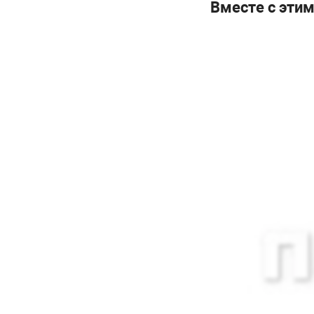
конечная стойка сле
Вместе с эти
Удобство данной сто
расстояние между ст