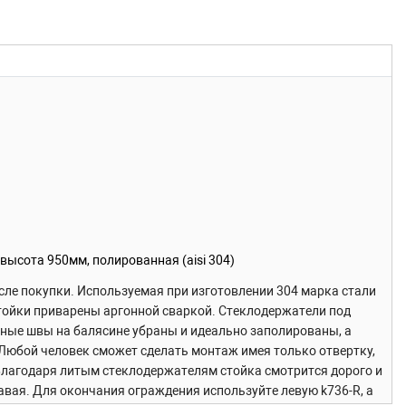
ысота 950мм, полированная (aisi 304)
осле покупки. Используемая при изготовлении 304 марка стали
 стойки приварены аргонной сваркой. Стеклодержатели под
арные швы на балясине убраны и идеально заполированы, а
юбой человек сможет сделать монтаж имея только отвертку,
 Благодаря литым стеклодержателям стойка смотрится дорого и
авая. Для окончания ограждения используйте левую k736-R, а