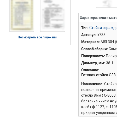
Характеристики и мат
Тип
Стойки огражде
Артикул
k738
Посмотреть все лицензии
Материал
AISI 304 
Способ сборки
Само
Поверхность
Полир
Диаметр, мм
38.1
Описание
Готовая стойка O38
Назначение
Стойка
позволяет применять
стекло 8мм ( С-8003
балясина ничем не 
клей ( ф-1127, ф-110
придает уверенности