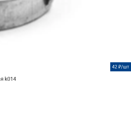
42 ₽/шт
я k014