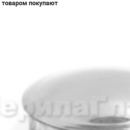
ва k736-L. Балясины со стеклом ставят в торговых и развлекательн
м товаром покупают
йки, в том, что не нужно ловить отверстия в стекле, что бы закре
енками стеклодержателей и высоту стекла, что бы изготовить стек