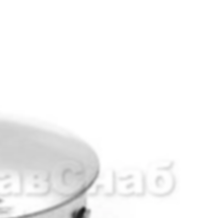
ых центрах, в коттеджах, на балконах и верандах ресторанов.
пить стекло в стеклоджержателе. Вам достаточно замерить
ло и установить его.