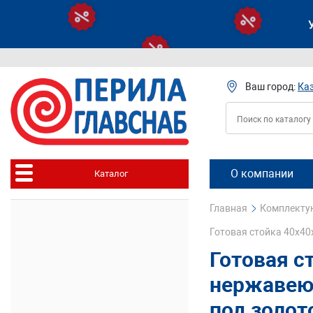
Ваш город:
Ка
О компании
Каталог
Главная
Комплектую
Готовая стойка 40х40
Готовая с
нержавею
под золот