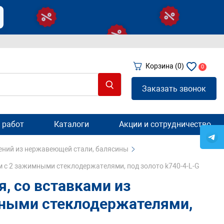
Корзина
(0)
0
Заказать звонок
 работ
Каталоги
Акции и сотрудничество
ений из нержавеющей стали, балясины
м с 2 зажимными стеклодержателями, под золото k740-4-L-G
я, со вставками из
мными стеклодержателями,