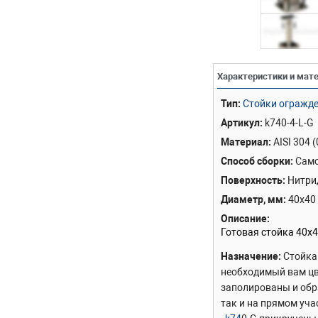
Характеристики и мат
Тип
Стойки огражде
Артикул
k740-4-L-G
Материал
AISI 304 
Способ сборки
Сам
Поверхность
Нитри
Диаметр, мм
40х40
Описание
Готовая стойка 40х4
Назначение
Стойка
необходимый вам цв
заполированы и обр
так и на прямом уч