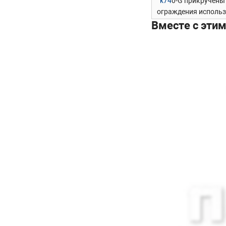
k74
0-G прикручены
ограждения исполь
толщиной 8мм или тр
Вместе с эти
деревянной составля
счет квадратной фо
Данные стойки испо
хороший вкус.
Сборка и установка
привлекая монтажну
отверстиями под ан
скрывает декоратив
(
М-3850
,
М-3847
,
М-3
необходимо растачи
(
М-3217
,
М-3850
,
М-