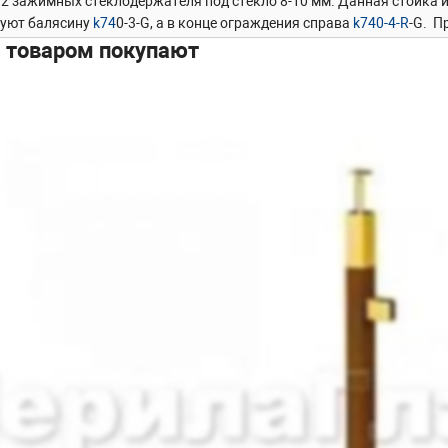
 2 зажимных стеклодержателя под стекло 8-10 мм. Данная стойка 
зуют балясину
k74
0-3-G, а в конце ограждения справа
k740-4-R
-G. П
иплекс 4+4 (или 10мм, или 5+5). Балясина исполнена в классичес
м товаром покупают
ющей, благодаря которой эта стойка хорошо вписывается в дизайн
рмы) и элегантность, а перекликание металла и дерева подчеркнут
льзуют в загородных домах, таунхаусах и другой архитектуре. Да
Готовые стойки – это экономия вашего времени и денег. Приобрет
ю бригаду и экономя денежные средства на монтаже. Стойка легко
кер-болт М8 (
М-3129
,
М-3843
,
М-3838
) или шпильку (
М-3959
;
М-396
ная крышка идущая в комплекте стойки. Поручень из нержавеюще
215
), либо при помощи заклепки (
М-3214
) и винта М6 (М-3973) чт
вать отверстие в ложементе. Если вы используете деревянный пор
3215
). После покраски дубовой проставки подклеиваете клеем (
Ф-