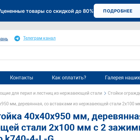
Уцененные товары со скидкой до 80%
ПОДРОБНЕЕ
Телеграм канал
зань
Контакты
Как оплатить?
Галерея наших
щие для перил и лестниц из нержавеющей стали
Стойки огражд
х950 мм, деревянная, со вставками из нержавеющей стали 2х100 м
тойка 40х40х950 мм, деревянна
щей стали 2х100 мм с 2 зажи
о k740-4-L-G