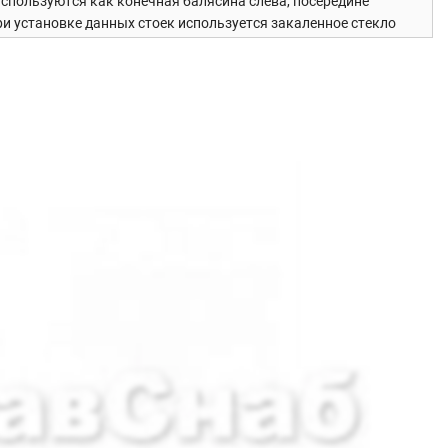
используются как конечная балясина слева, посередине
ри установке данных стоек используется закаленное стекло
ком стиле на основе металлических стоек и усовершенствована
 современных домов. Балясина сочетает в себе строгость (за
 современный дизайн.
нная балясина подчеркнет Вашу индивидуальность и Ваш
ая готовую стойку Вы можете собрать ограждение сами, не
 монтируется к полу благодаря четыреханкернуму фланцу с
9
) в комплекте с хим анкером
Ф-0799
или
Ф-0800
, а крепеж
й стали можно закрепить при помощи самореза
о на порядок эффективней, для крепления при помощи заклепок
учень, то его можно закрепить при помощи саморезов
1127
,
Ф-1105
). Ограждение готово!