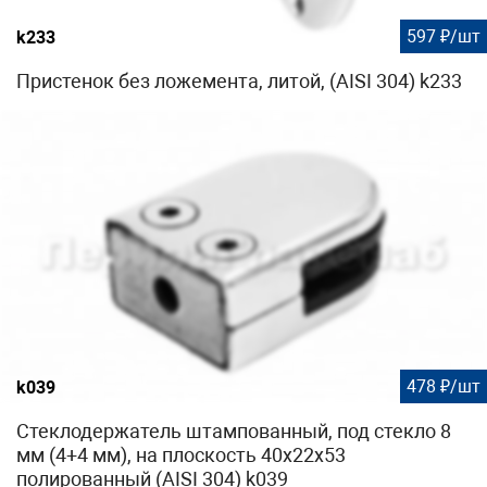
597 ₽/шт
k233
Пристенок без ложемента, литой, (AISI 304) k233
478 ₽/шт
k039
Стеклодержатель штампованный, под стекло 8
мм (4+4 мм), на плоскость 40х22х53
полированный (AISI 304) k039