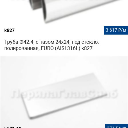
3 617 ₽/м
k827
Труба Ø42.4, с пазом 24х24, под стекло,
полированная, EURO (AISI 316L) k827