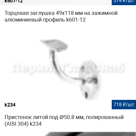
374 ₽/шт
k601-12
Торцевая заглушка 49х118 мм на зажимной
алюминиевый профиль k601-12
718 ₽/шт
k234
Пристенок литой под Ø50.8 мм, полированный
(AISI 304) k234