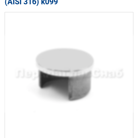
(AISI 316) k099