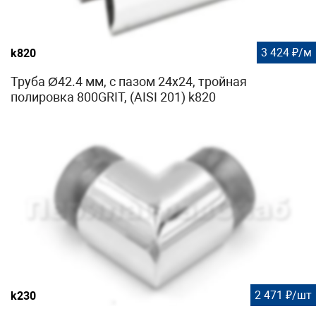
3 424 ₽/м
k820
Труба Ø42.4 мм, с пазом 24х24, тройная
полировка 800GRIT, (AISI 201) k820
2 471 ₽/шт
k230