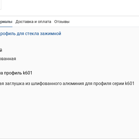
ериалы
Доставка и оплата
Отзывы
рофиль для стекла зажимной
й
ованная
на профиль k601
ая заглушка из шлифованного алюминия для профиля серии k601