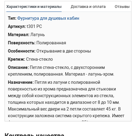
Характеристики и материалы
Доставка и оплата
Отзывы
Тип
Фурнитура для душевых кабин
Артикул
t301 PC
Материал
Латунь
Поверхность
Полированная
Особенности
Открывание в две стороны
Крепеж
Стена-стекло
Описание
Петля стена-стекло, с двухсторонним
креплением, полированная. Материал - латунь-хром.
Назначение
Петля из латуни с полированной
поверхностью из хрома предназначена для стыковки
между собой конструкционных элементов из стекла,
толщина которых находится в диапазоне от 8 до 10 мм.
Максимальный вес двери на 2 петли составляет 45 кг. В
конструкции заложена система скрытого крепежа. Имеет
функцию доводчика до закрытия от 25° градусов.
Максимальный угол разведения стыковочных элементов в
Контроль качества
плане составляет 90° градусов.