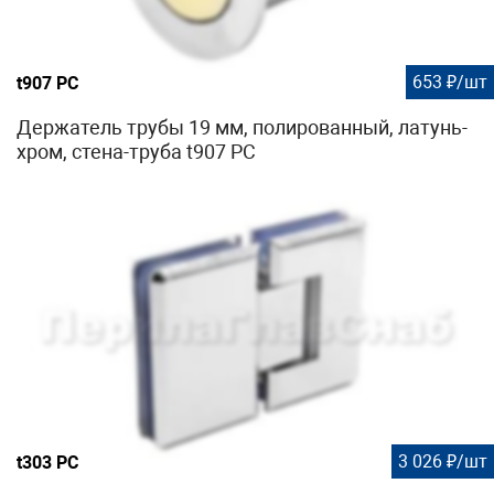
653 ₽/шт
t907 PC
Держатель трубы 19 мм, полированный, латунь-
хром, стена-труба t907 PC
3 026 ₽/шт
t303 PC