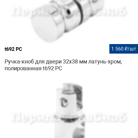
1 560 ₽/шт
t692 PC
Ручка-кноб для двери 32х38 мм латунь-хром,
полированная t692 PC