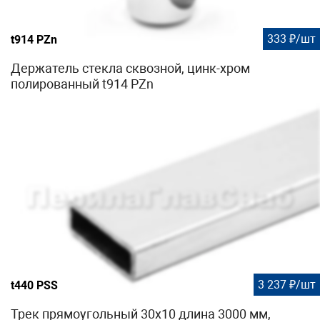
333 ₽/шт
t914 PZn
Держатель стекла сквозной, цинк-хром
полированный t914 PZn
3 237 ₽/шт
t440 PSS
Трек прямоугольный 30х10 длина 3000 мм,