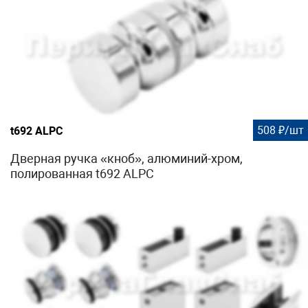
508 ₽/шт
t692 ALPC
Дверная ручка «кноб», алюминий-хром,
полированная t692 ALPC