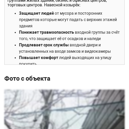
группами жилых зданий, бизнес и офисных центров,
торговых центров. Навесной козырёк:
Защищает людей
от мусора и посторонних
предметов которые могут падать с верхних этажей
здания
Понижает травмоопасность
входной группы за счёт
того, что защищает её от осадков и наледи
Продлевает срок службы
входной двери и
установленных на входе замков и видеокамеры
Повышает комфорт
людей выходящих на улицу
покурить
Фото с объекта
Особенность модели
На сегодняшний день только наша компания может
предложить готовый стеклянный козырёк на вантах. И мы
уверены что он:
Идеально вписывается в любой дизайн.
Подчёркивает стремительность и лёгкость хай-
тэковских конструкций, добавляет необходимую
лёгкость входной группе блочных или кирпичных
зданий.