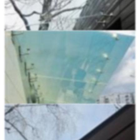
Не затеняет вход, но защищают от ультрафиолета.
Стеклянный козырёк позволяет солнечным лучам
освещать входную группу здания, но не пропускает
вредные ультрафиолетовые лучи.
Идеально прозрачен.
Вантовая система
практически не заметна на стекле, и визуально не
утяжеляет конструкцию.
Лёгкий.
Небольшой вес козырька позволяет
надёжно закрепить его на стене, выполненной из
любого материала. Кроме того, лёгкая конструкция в
58 килограмм, гораздо безопаснее тяжёлого
кованого элемента постоянно висящего у вас над
головой.
Полностью безопасен.
В наших козырьках каждая
деталь рассчитана на 150 кг весовой нагрузки и 350
ветровой. Калёное многослойное стекло
выдерживает удары в 382 дж (Это как падение
четырёхкилограммового металлического шара с
высоты 9,5 метров). Но даже в случае раскола,
козырёк не нанесёт вреда. Осколки останутся на