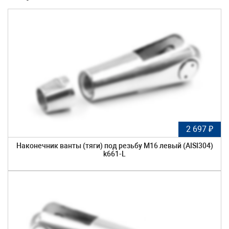
2 697 ₽
Наконечник ванты (тяги) под резьбу М16 левый (AISI304)
k661-L