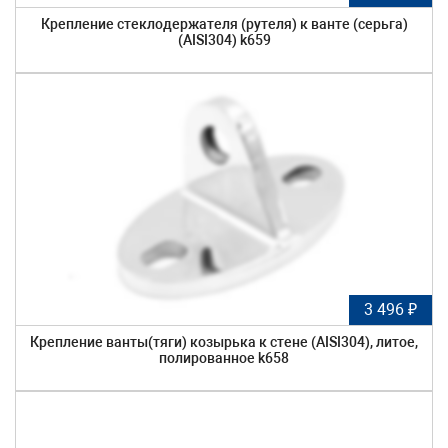
Крепление стеклодержателя (рутеля) к ванте (серьга)
(AISI304) k659
3 496 ₽
Крепление ванты(тяги) козырька к стене (AISI304), литое,
полированное k658