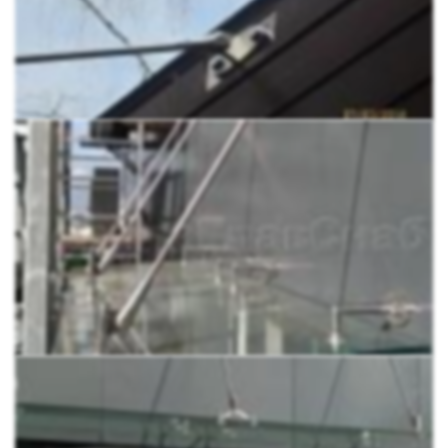
полимерной ленте проложенной внутри стекла.
Вечный.
Стекло с течением времени, в отличие от
металла или поликарбоната, не мутнеет, не
подвергается коррозии, не деформируется при
перепаде температур. Конструкция прослужит
значительно дольше.
Не требует ухода.
Стеклянный козырёк не придётся
перекрашивать раз в три года, как металлический.
Его не прожгёшь моющим средством, как
поликарбонат. Лишь иногда протирайте его и он
всегда будет как новенький.
Подходит для любых климатических зон.
Стекло
одинаково устойчиво к влаге, заморозкам, жаре и
сильному ветру.
В комплект входит:
1.
k658
- 4 шт
2.
k659
- 4 шт
3.
k660
- 6 шт
4.
k661-L
- 4 шт
5.
k661-R
- 4 шт