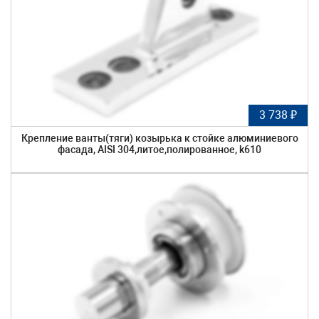
3 738 ₽
Крепление ванты(тяги) козырька к стойке алюминиевого
фасада, AISI 304,литое,полированное, k610