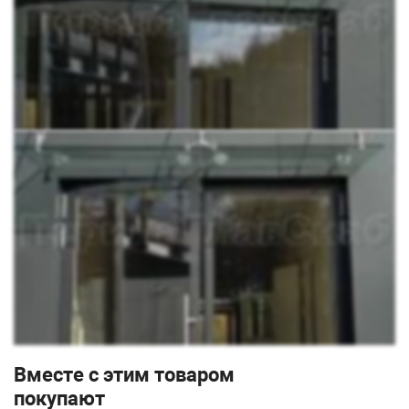
6.
k269-6
- 12 шт
7.
k668-16-1750
- 4 шт
8.
k288-I-2
- 2 шт
9.
k652
- 2 шт
Сборка и установка
Установка навесного козырька на вантах предельно
проста и может быть выполнена собственными усилиями
без привлечения сторонних специалистов:
Крепим настенные держатели
Закрепляем рутель на стекло
Затем надеваем наконечник на вант и крепим их на
настенные держатели
Крепим стекло на держатель к стене и фиксируем на
вантах
Вместе с этим товаром
покупают