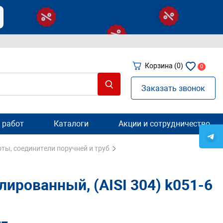
Корзина
(0)
0
Заказать звонок
 работ
Каталоги
Акции и сотрудничество
ты, соединители поручней и труб
ированный, (AISI 304) k051-6