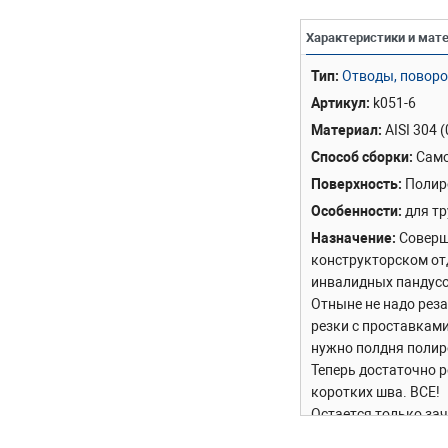
Характеристики и мат
Тип
Отводы, поворо
Артикул
k051-6
Материал
AISI 304 
Способ сборки
Само
Поверхность
Полир
Особенности
для т
Назначение
Соверш
конструкторском от
инвалидных пандусо
Отныне не надо реза
резки с проставками
нужно полдня полир
Теперь достаточно 
коротких шва. ВСЕ!
Остается только зач
Особенность модел