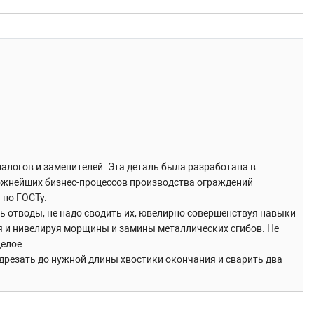
логов и заменителей. Эта деталь была разработана в
ожнейших бизнес-процессов производства ограждений
 по ГОСТу.
ть отводы, не надо сводить их, ювелирно совершенствуя навыки
дя и нивелируя морщины и замины металлических сгибов. Не
елое.
дрезать до нужной длины хвостики окончания и сварить два
отовое окончание поручня для завязки перил сокращает время