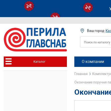
Ваш город:
Ка
О компании
Каталог
Главная
Комплектую
Окончание поручня пан
Окончание