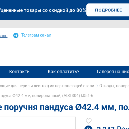
Уцененные товары со скидкой до 80%
ПОДРОБНЕЕ
Телеграм канал
зань
Контакты
Как оплатить?
Галерея наших
щие для перил и лестниц из нержавеющей стали
Отводы, поворо
дуса Ø42.4 мм, полированный, (AISI 304) k051-6
 поручня пандуса Ø42.4 мм, пол